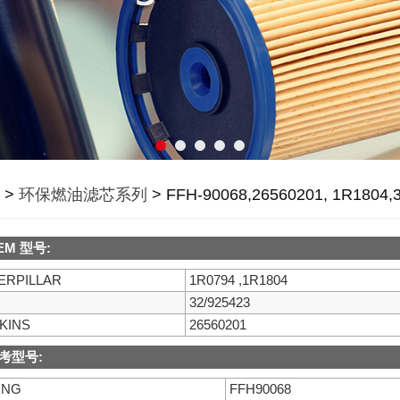
清器系列
油器（尼龙/聚丙）
油过滤器
滤芯
离器总成系列
滤清器系列
燥罐
>
环保燃油滤芯系列
> FFH-90068,26560201, 1R1804,
通风滤清器
清器产品
EM 型号:
ERPILLAR
1R0794 ,1R1804
32/925423
KINS
26560201
考型号:
ONG
FFH90068