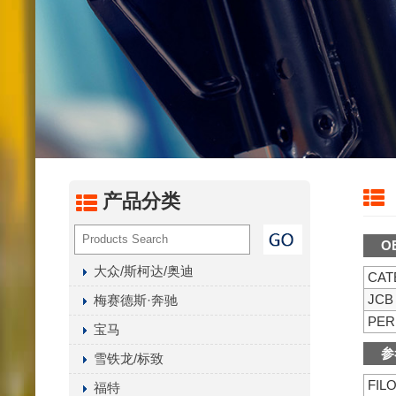
燃油滤
汽油化
内置燃
液压油
油水分
变速箱
空气干
产品分类
曲轴箱
其它滤
O
大众/斯柯达/奥迪
CAT
JCB
梅赛德斯·奔驰
PER
宝马
参
雪铁龙/标致
FIL
福特