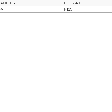
AFILTER
ELG5540
FAT
F115