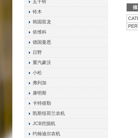
五十铃
描
铃木
CAT
韩国双龙
PER
依维科
德国曼恩
日野
重汽豪沃
小松
弗列加
康明斯
卡特彼勒
凯斯纽荷兰农机
JCB挖掘机
约翰迪尔农机