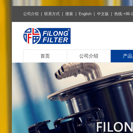
公司介绍
|
联系方式
|
搜索
|
English
|
中文版
| 热线:+86-1
首页
公司介绍
产品
热销产
空气滤
空调滤
燃油柴
机油滤
环保燃
环保机