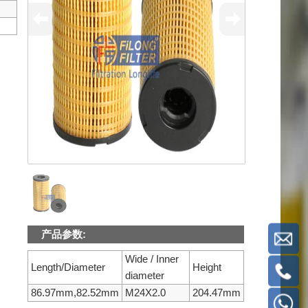
产品参数:
Wide / Inner
Length/Diameter
Height
diameter
86.97mm,82.52mm
M24X2.0
204.47mm