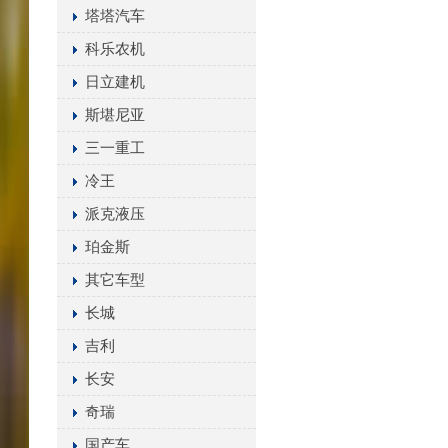
塔塔汽车
科乐农机
日立建机
斯堪尼亚
三一重工
冷王
派克液压
珀金斯
其它车型
长城
吉利
长安
奇瑞
国产车