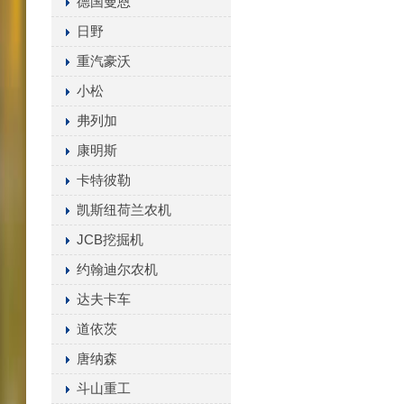
德国曼恩
日野
重汽豪沃
小松
弗列加
康明斯
卡特彼勒
凯斯纽荷兰农机
JCB挖掘机
约翰迪尔农机
达夫卡车
道依茨
唐纳森
斗山重工