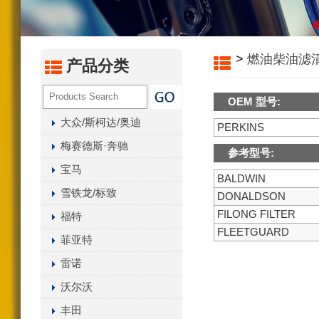
汽油化油器（尼龙/聚丙
内置燃油过滤器
>
燃油柴油滤
液压油滤芯
产品分类
油水分离器总成系列
OEM 型号:
变速箱滤清器系列
大众/斯柯达/奥迪
PERKINS
空气干燥罐
梅赛德斯·奔驰
曲轴箱通风滤清器
参考型号:
宝马
其它滤清器产品
BALDWIN
雪铁龙/标致
DONALDSON
FILONG FILTER
福特
FLEETGUARD
菲亚特
雷诺
沃尔沃
丰田