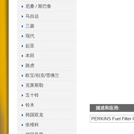
尼桑 / 斯巴鲁
马自达
三菱
现代
起亚
本田
路虎
欧宝/别克/雪佛兰
克莱斯勒
五十铃
铃木
描述和应用:
韩国双龙
PERKINS Fuel Filter
依维科