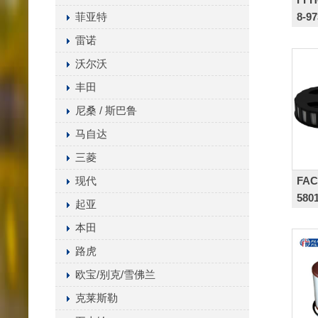
菲亚特
8-9
雷诺
沃尔沃
丰田
尼桑 / 斯巴鲁
马自达
三菱
FAC
现代
580
起亚
本田
路虎
欧宝/别克/雪佛兰
克莱斯勒