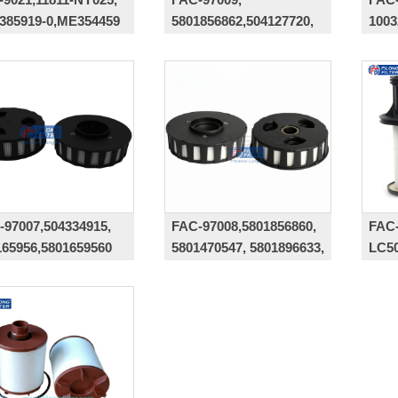
7385919-0,ME354459
5801856862,504127720,
100
001169270,
0011444960,LC19001,S7A10A
-97007,504334915,
FAC-97008,5801856860,
FAC-
165956,5801659560
5801470547, 5801896633,
LC50
483-3089, 504386973
7005
3584
6116