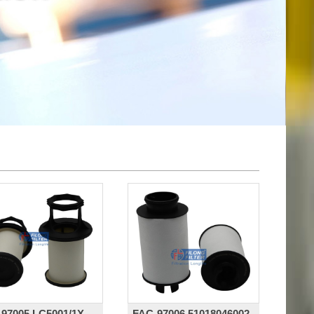
97005,LC5001/1X,
FAC-97006,51018046002,