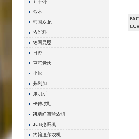
五十铃
铃木
FAC
韩国双龙
CCV
依维科
vent
德国曼恩
日野
重汽豪沃
小松
弗列加
康明斯
卡特彼勒
凯斯纽荷兰农机
JCB挖掘机
约翰迪尔农机