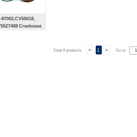
-97002,CV55018,
5527408 Crankcase
ilation filter
<
1
>
Total 9 products
Go to