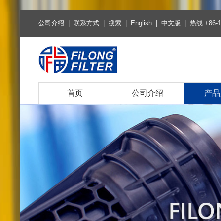
公司介绍
|
联系方式
|
搜索
|
English
|
中文版
| 热线:+86-1
首页
公司介绍
产品
热销产
空气滤
空调滤
燃油柴
机油滤
环保燃
环保机