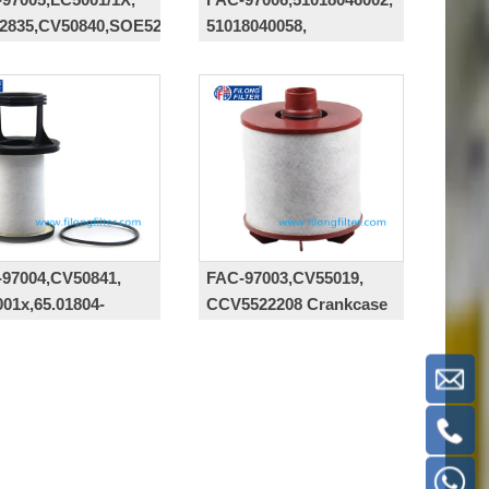
32835,CV50840,SOE526,WS10105
51018040058,
51018040044,11659176,P789269,
EAS423M04D562,SAO
5359
97004,CV50841,
FAC-97003,CV55019,
01x,65.01804-
CCV5522208 Crankcase
,RE545958,RE546466,
ventilation filter
145,
00040084,612630060138