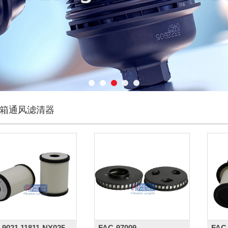
清器系列
油器（尼龙/聚丙）
油过滤器
滤芯
离器总成系列
滤清器系列
燥罐
箱通风滤清器
通风滤清器
清器产品
-9021,11811-NY025,
FAC-97009,
FAC-