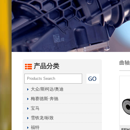
燃油滤
汽油化
内置燃
液压油
油水分
变速箱
空气干
曲轴
产品分类
曲轴箱
其它滤
大众/斯柯达/奥迪
梅赛德斯·奔驰
宝马
雪铁龙/标致
福特
FFH