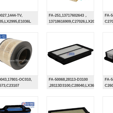
027,1444-TV,
FA-251,13717602643，
FA-5
85,LX2995,E1036L
13718616909,C27026,LX2076/1,
C270
E1228L,CA11900,
8043,17801-OC010,
FA-50068,28113-D3100
FA-5
673,C23107
,28113D3100,C28040,LX3677
C260
349601AB,17801-
10,17801-0C020,
01-0C030