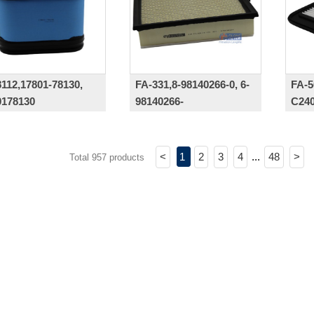
112,17801-78130,
FA-331,8-98140266-0, 6-
FA-5
0178130
98140266-
C24
0,6981402660,8981402660,
AP120/7
<
1
2
3
4
...
48
>
Total 957 products