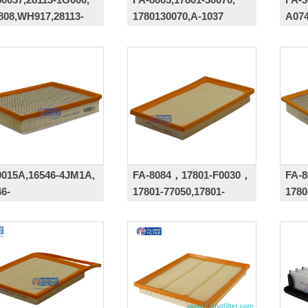
808,WH917,28113-
1780130070,A-1037
A074
00
9015A,16546-4JM1A,
FA-8084，17801-F0030，
FA-8
46-
17801-77050,17801-
1780
0A,165464JA1B
0T060,16546-AA170