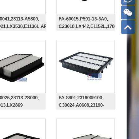
0041,28113-A5800,
FA-60015,P501-13-3A0,
21,LX3538,E1136L,AP122/2
C23018,LX442,E1152L,17801-
WB001
0025,28113-2S000,
FA-8801,2319009100,
13,LX2869
C30024,A0608,23190-
09100