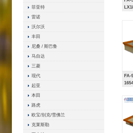
菲亚特
LX1
160
雷诺
沃尔沃
丰田
尼桑 / 斯巴鲁
马自达
三菱
FA-
现代
165
起亚
4KV
本田
路虎
欧宝/别克/雪佛兰
克莱斯勒