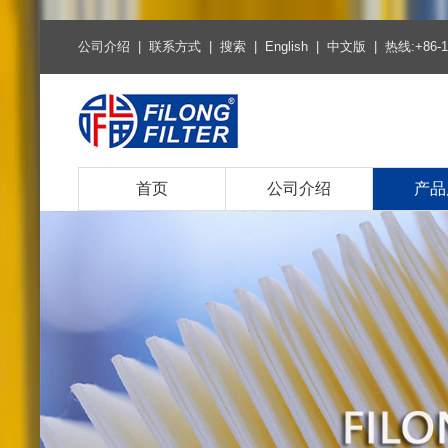
公司介绍
|
联系方式
|
搜索
|
English
|
中文版
| 热线:+86-1
首页
公司介绍
产品
热销产
空气滤
空调滤
燃油柴
机油滤
环保燃
环保机