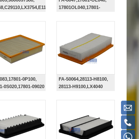
8,C29110,LX3754,E1160L,AP090/9,CA11897
17801OL040,17801-
0L040,178010L040,17801-
0L050
083,17801-0P100,
FA-50064,28113-H8100,
1-0S020,17801-09020
28113-H9100,LX4040