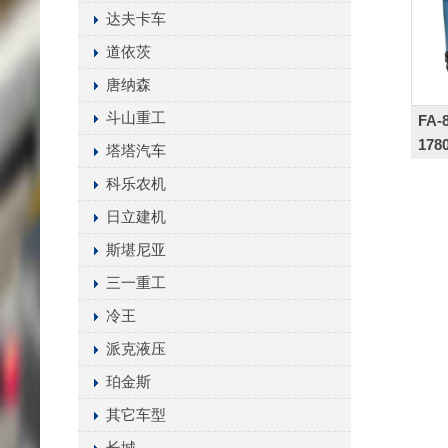
达夫卡车
道依茨
唐纳森
斗山重工
FA-8
178
塔塔汽车
科乐农机
日立建机
斯堪尼亚
三一重工
冷王
派克液压
珀金斯
其它车型
长城