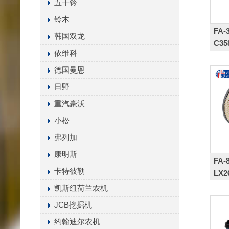
五十铃
铃木
FA-3
韩国双龙
C35
依维科
德国曼恩
日野
重汽豪沃
小松
弗列加
康明斯
FA-
卡特彼勒
LX2
,6M
凯斯纽荷兰农机
0C0
JCB挖掘机
178
约翰迪尔农机