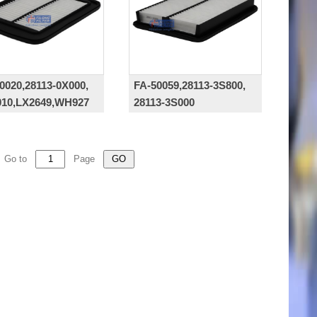
0020,28113-0X000,
FA-50059,28113-3S800,
010,LX2649,WH927
28113-3S000
Go to
Page