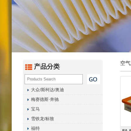
燃油滤
汽油化
内置燃
液压油
油水分
变速箱
空气干
空气
产品分类
曲轴箱
其它滤
大众/斯柯达/奥迪
梅赛德斯·奔驰
宝马
雪铁龙/标致
福特
FA-