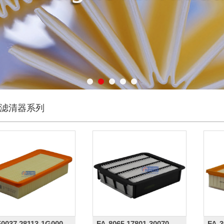
清器系列
油器（尼龙/聚丙）
油过滤器
滤芯
离器总成系列
滤清器系列
燥罐
滤清器系列
通风滤清器
清器产品
50037,28113-1G000,
FA-8065,17801-30070,
FA-3