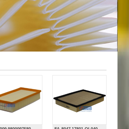
009,9800097580,
FA-8047,17801-OL040,