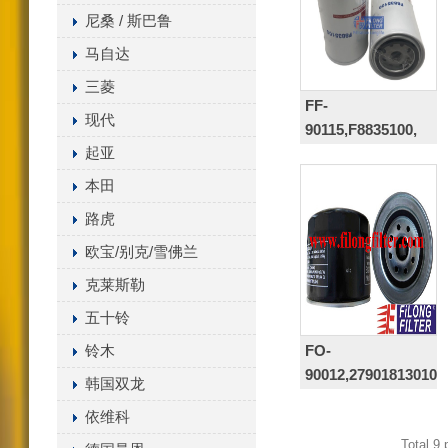
尼桑 / 斯巴鲁
马自达
三菱
FF-
现代
90115,F8835100,
起亚
FS19636
本田
路虎
欧宝/别克/雪佛兰
克莱斯勒
五十铃
FO-
铃木
90012,279018130106
韩国双龙
依维科
Total 9 