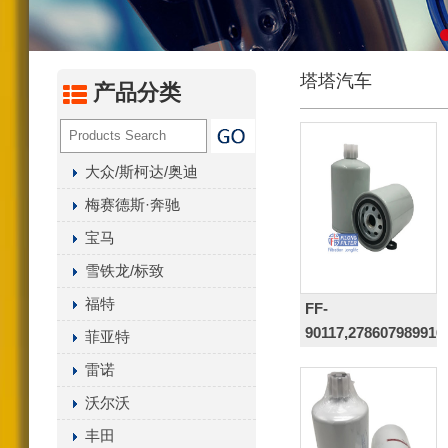
汽油化油器（尼龙/聚丙
内置燃油过滤器
塔塔汽车
液压油滤芯
产品分类
油水分离器总成系列
变速箱滤清器系列
大众/斯柯达/奥迪
空气干燥罐
梅赛德斯·奔驰
曲轴箱通风滤清器
宝马
其它滤清器产品
雪铁龙/标致
福特
FF-
90117,278607989916
菲亚特
雷诺
沃尔沃
丰田