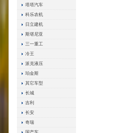
塔塔汽车
科乐农机
日立建机
斯堪尼亚
三一重工
冷王
派克液压
珀金斯
其它车型
长城
吉利
长安
奇瑞
国产车