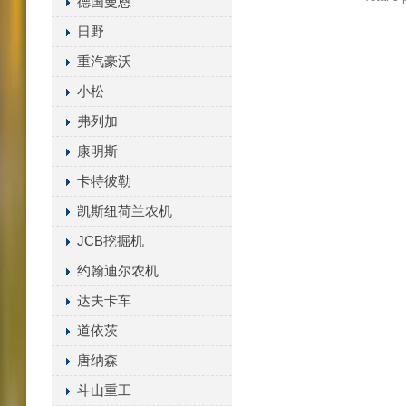
德国曼恩
日野
重汽豪沃
小松
弗列加
康明斯
卡特彼勒
凯斯纽荷兰农机
JCB挖掘机
约翰迪尔农机
达夫卡车
道依茨
唐纳森
斗山重工