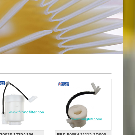
70035,1770A106
FFS-50054,31112-3R000,