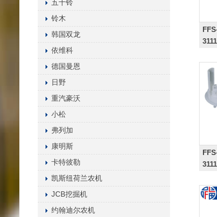
五十铃
铃木
FFS
韩国双龙
311
依维科
德国曼恩
日野
重汽豪沃
小松
弗列加
康明斯
FFS
卡特彼勒
311
凯斯纽荷兰农机
JCB挖掘机
约翰迪尔农机