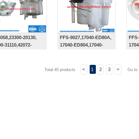
058,23300-20130,
FFS-9027,17040-ED80A,
FFS-
0-31110,42072-
17040-ED804,17040-
1704
16A
ED001
<
1
2
3
>
Total 45 products
Go to