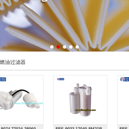
清器系列
油器（尼龙/聚丙）
油过滤器
滤芯
离器总成系列
滤清器系列
燥罐
燃油过滤器
通风滤清器
清器产品
-8074,77024-28060,
FFS-9033,17040-8M21B,
FFS-