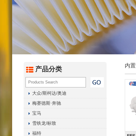
燃油滤
汽油化
内置燃
液压油
油水分
变速箱
空气干
内置
产品分类
曲轴箱
其它滤
大众/斯柯达/奥迪
梅赛德斯·奔驰
宝马
雪铁龙/标致
福特
FFS