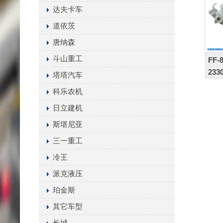
达夫卡车
道依茨
唐纳森
斗山重工
FF-8
2330
塔塔汽车
AG
科乐农机
日立建机
斯堪尼亚
三一重工
冷王
派克液压
珀金斯
其它车型
长城