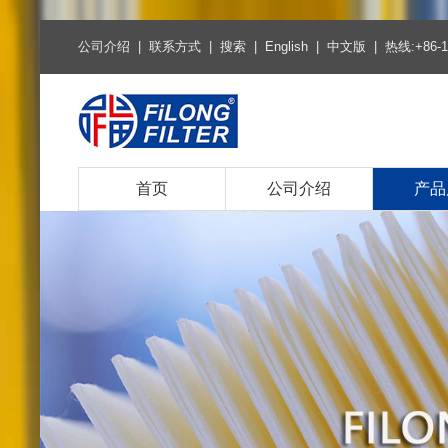
公司介绍
|
联系方式
|
搜索
|
English
|
中文版
| 热线:+86-1
首页
公司介绍
产品
热销产
空气滤
空调滤
燃油柴
机油滤
环保燃
环保机