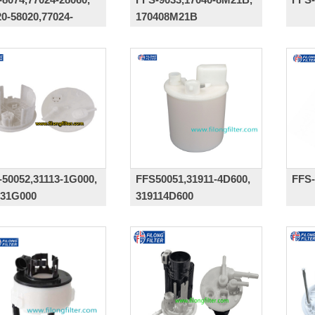
20-58020,77024-
170408M21B
30,77024-58010
-50052,31113-1G000,
FFS50051,31911-4D600,
FFS-
131G000
319114D600