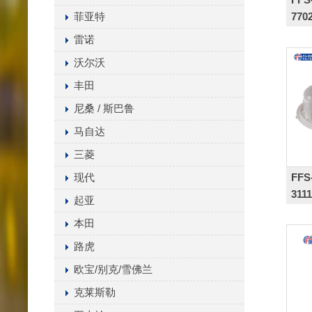
菲亚特
770
280
雷诺
沃尔沃
丰田
尼桑 / 斯巴鲁
马自达
三菱
FFS
现代
311
起亚
本田
路虎
欧宝/别克/雪佛兰
克莱斯勒