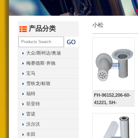
汽油化油器（尼龙/聚丙
内置燃油过滤器
小松
液压油滤芯
产品分类
油水分离器总成系列
变速箱滤清器系列
大众/斯柯达/奥迪
空气干燥罐
梅赛德斯·奔驰
曲轴箱通风滤清器
宝马
其它滤清器产品
雪铁龙/标致
福特
FH-96152,206-60-
41221, SH-
菲亚特
60616,206-60-
雷诺
41220
沃尔沃
丰田