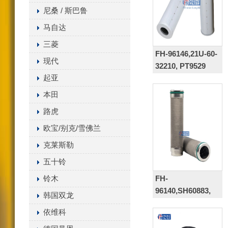
尼桑 / 斯巴鲁
马自达
三菱
FH-96146,21U-60-
现代
32210, PT9529
起亚
本田
路虎
欧宝/别克/雪佛兰
克莱斯勒
五十铃
FH-
铃木
96140,SH60883,
韩国双龙
07063-21200
依维科