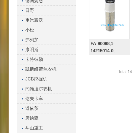
德国曼恩
日野
重汽豪沃
小松
弗列加
FA-90098,1-
康明斯
14215014-0,
121120-12901,600-
卡特彼勒
182-1100,121120-
凯斯纽荷兰农机
Total 14
12901,P181050
JCB挖掘机
约翰迪尔农机
达夫卡车
道依茨
唐纳森
斗山重工