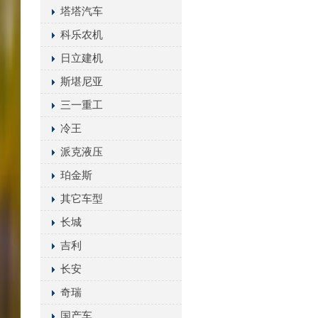
塔塔汽车
科乐农机
日立建机
斯堪尼亚
三一重工
冷王
派克液压
珀金斯
其它车型
长城
吉利
长安
奇瑞
国产车