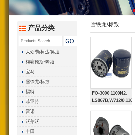
汽油化油器（尼龙/聚丙
内置燃油过滤器
雪铁龙/标致
液压油滤芯
产品分类
油水分离器总成系列
变速箱滤清器系列
大众/斯柯达/奥迪
空气干燥罐
梅赛德斯·奔驰
曲轴箱通风滤清器
宝马
其它滤清器产品
雪铁龙/标致
福特
FO-3000,1109N2,
LS867B,W712/8,1109
菲亚特
,OC100,
雷诺
沃尔沃
丰田