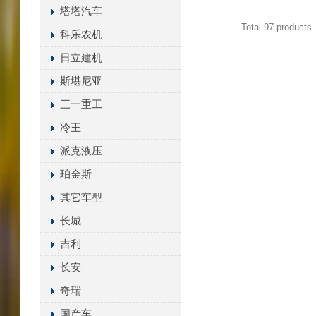
塔塔汽车
9814237680
Total 97 products
,CU24027，
科乐农机
LA1313/S，
日立建机
E4912LI-2，
HB291
斯堪尼亚
三一重工
冷王
派克液压
珀金斯
其它车型
长城
吉利
长安
奇瑞
国产车