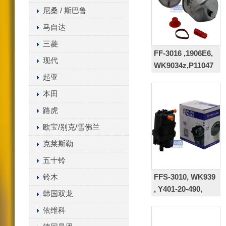
尼桑 / 斯巴鲁
马自达
三菱
FF-3016 ,1906E6,
现代
WK9034z,P11047
起亚
本田
路虎
欧宝/别克/雪佛兰
克莱斯勒
五十铃
FFS-3010, WK939
铃木
, Y401-20-490,
韩国双龙
KL418, 190168,
依维科
190170, 190173,
190175, 190185,