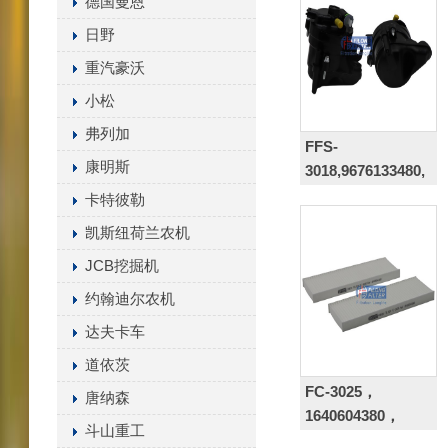
德国曼恩
9641789680,
日野
9646231080
重汽豪沃
小松
弗列加
FFS-
康明斯
3018,9676133480,
9801366680,
卡特彼勒
凯斯纽荷兰农机
JCB挖掘机
约翰迪尔农机
达夫卡车
道依茨
FC-3025，
唐纳森
1640604380，
斗山重工
9678792080，